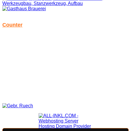
Danke.. ohne euch ginge es nicht...
Counter
Seitenzugriffe
725
Heute
82
Gestern
119
Woche
1.035
Monat
1.381
Insgesamt
588.817
©2012 - 2026 Off-Roader - Krumbach Designed by Christoph
F.