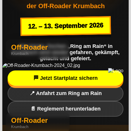
der Off-Roader Krumbach
12. – 13. September 2026
Off-Roader
Am neuen, frechen
„Ring am Rain“ in
Krumbach
wird wieder gefahren, gekämpft,
Krumbach
gelacht und gefeiert.
🏁 Jetzt Startplatz sichern
📍 Anfahrt zum Ring am Rain
📄 Reglement herunterladen
Off-Roader
Krumbach