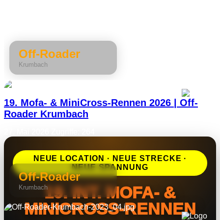
Off-Roader
Krumbach
Featured
19. Mofa- & MiniCross-Rennen 2026 | Off-
Roader Krumbach
27. Mai 2026
Zugriffe: 264
NEUE LOCATION · NEUE STRECKE ·
NEUE SPANNUNG
Off-Roader
19. INT. MOFA- &
Krumbach
MINICROSS-RENNEN