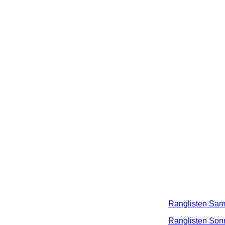
Die Strecke
Auch für die hungrigen Besucher war vorgesorgt und wurden 
DJ Mischa sorgte während der After-Race-Party für beste Stimm
Wir werden sehen ob der Wettergott beim nächsten Rennen, dem
Wir danken allen Besuchern und Fahrern für ihre Disziplin un
Hier noch die Ergbnisse des 1. Renntages -->
Ranglisten Sam
Hier noch die Ergbnisse des 1. Renntages -->
Ranglisten Son