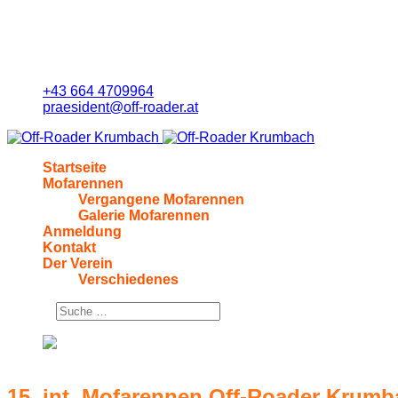
+43 664 4709964
praesident@off-roader.at
Startseite
Mofarennen
Vergangene Mofarennen
Galerie Mofarennen
Anmeldung
Kontakt
Der Verein
Verschiedenes
Suchen
15. int. Mofarennen Off-Roader Krumbach
15. int. Mofarennen Off-Roader Krumb