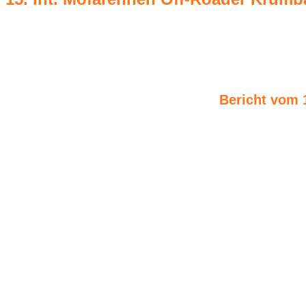
11. September 2022
Zugriffe: 8749
Bericht vom 
Bei alles anderem als spätsommerlichem Wetter hielten di
Samstag und Sonntag, 10.-11. September 2022 ab.
Das Teilnehmerfeld am Samstag war mit knapp über 60 recht ü
Auch machte das schlechte Wetter am Sonntag erst gegen Renne
Der Spass am Rennen war den Fahrern dennoch sichtlich a