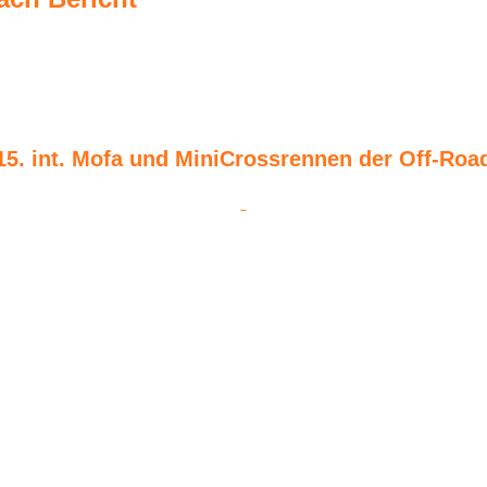
15. int. Mofa und MiniCrossrennen der Off-Ro
e Off-Roader Krumbach nach einer Zwangspause von 3 Jahren d
berschaulich. Aber in Anbetracht der Wetterlage durchaus nach
nde eine Pause... so konnte die Preisverteilung bei heiterem 
nzusehen.. Die Off-Roader scheuten keine Kosten und Mühen,