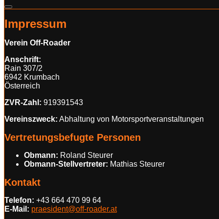
Impressum
Verein Off-Roader
Anschrift:
Rain 307/2
6942 Krumbach
Österreich
ZVR-Zahl:
919391543
Vereinszweck:
Abhaltung von Motorsportveranstaltungen
Vertretungsbefugte Personen
Obmann:
Roland Steurer
Obmann-Stellvertreter:
Mathias Steurer
Kontakt
Telefon:
+43 664 470 99 64
E-Mail:
praesident@off-roader.at