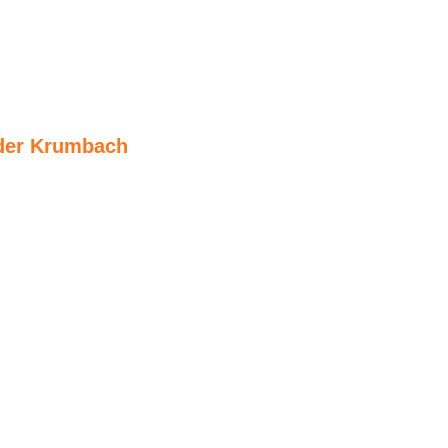
ader Krumbach
ie 15. Auflage des legendären Mini-Cross & Mofarennens am
vollziehbar.
Wetter stattfinden,
 so wurde am Sonntag Morgen die Strecke nochmals mit dem