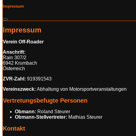
Impressum
Impressum
Verein Off-Roader
Anschrift:
Rain 307/2
6942 Krumbach
Österreich
ZVR-Zahl:
919391543
Vereinszweck:
Abhaltung von Motorsportveranstaltungen
Vertretungsbefugte Personen
Obmann:
Roland Steurer
Obmann-Stellvertreter:
Mathias Steurer
Kontakt