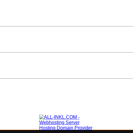
. Bitte den Pfad oder den Bildfilter kontrollieren!
rie/mofarennen/2009/renntag_09
. Bitte den Pfad oder den Bildfilter kontrollieren!
rie/mofarennen/2009/burnout_party_09
F.