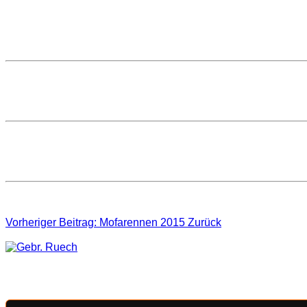
05. September 2015
Zugriffe: 10387
Warnung: Keine gültigen Bilder im angegebenen Ordner gefunden
Debug:
angegebener Pfad - https://off-roader.at/images/gale
Warnung: Keine gültigen Bilder im angegebenen Ordner gefunden
Debug:
angegebener Pfad - https://off-roader.at/images/gale
Vorheriger Beitrag: Mofarennen 2015
Zurück
©2012 - 2026 Off-Roader - Krumbach Designed by Christoph 