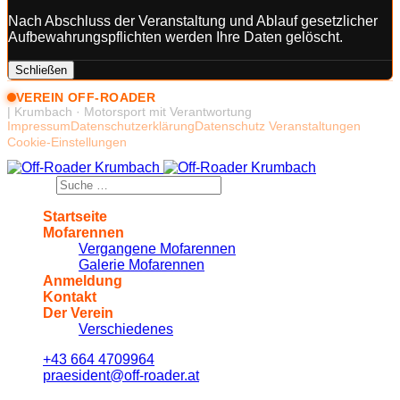
Nach Abschluss der Veranstaltung und Ablauf gesetzlicher
Aufbewahrungspflichten werden Ihre Daten gelöscht.
Schließen
VEREIN OFF-ROADER
| Krumbach · Motorsport mit Verantwortung
Impressum
Datenschutzerklärung
Datenschutz Veranstaltungen
Cookie-Einstellungen
Suchen
Startseite
Mofarennen
Vergangene Mofarennen
Galerie Mofarennen
Anmeldung
Kontakt
Der Verein
Verschiedenes
+43 664 4709964
praesident@off-roader.at