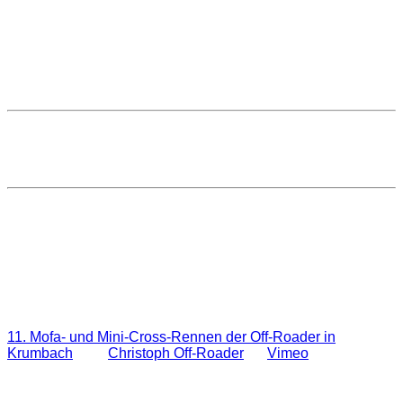
10. September 2015
Zugriffe: 9426
Video von Dirt Zone... :-) Danke
{youtube}JhWYg4nrfFg{/youtube}
Hier noch ein Zusammenschnitt der Videos die ich
bekommen habe...
Falls jemand eines auf Youtube etc gestellt habt... schickt mir
doch bitte den Link -->
Diese E-Mail-Adresse ist vor
Spambots geschützt! Zur Anzeige muss JavaScript
eingeschaltet sein.
11. Mofa- und Mini-Cross-Rennen der Off-Roader in
Krumbach
from
Christoph Off-Roader
on
Vimeo
.
Ein Zusammenschnitt der mir zur Verfügung gestellten
Videos.